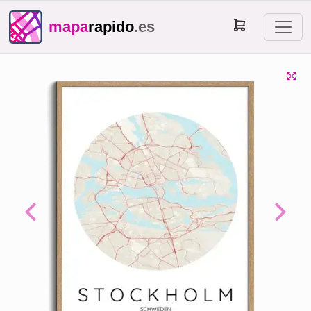
mapa
rapido
.es
Previous
Next